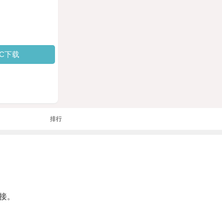
PC下载
排行
接。