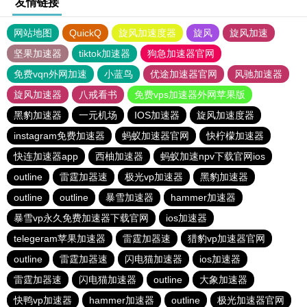
友情链接
网站地图
QuickQ
旋风加速度器
旋风
旋风加速
坚果加速器
tiktok加速器
狗急加速器官网
免费vqn外网加速
小蓝鸟
优途加速器官网
风驰加速器
旋风加速器
八戒看书
免费vps加速器外网苹果版
黑豹加速器
一元机场
IOS加速器
旋风加速度器
instagram免费加速器
蚂蚁加速器官网
快柠檬加速器
快连加速器app
西柚加速器
蚂蚁加速npv下载官网ios
outline
雷霆加器速
极光vp加速器
黑豹加速器
outline
outline
暴雪加速器
hammer加速器
暴雪vp永久免费加速器下载官网
ios加速器
telegeram苹果加速器
雷霆加器速
猎豹vp加速器官网
outline
雷霆加器速
闪电猫加速器
ios加速器
雷霆加器速
闪电猫加速器
outline
大象加速器
快鸭vp加速器
hammer加速器
outline
极光加速器官网