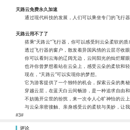
天路云免费永久加速
通过现代科技的发展，人们可以乘坐专门的飞行器
天路云用不了了
搭乘“天路云”飞行器，你可以感受到云朵柔软的质
透过飞行器的窗户，散发着异国风情的云层尽收眼
你可以看到云海的辽阔无边，云间阳光的灿烂耀眼，
也许你曾梦想着站在云朵上，感受云朵的柔软和轻
现在，“天路云”可以实现你的梦想。
它为游客提供了一个独特的机会，探索云朵的奥秘
穿越云层，在蓝天白云间畅游，是一种追求自由和
不妨抛开尘世的纷扰，来一次令人心旷神怡的云上之
与云朵亲密接触、亲身感受云的柔软与美妙，让我们
#3#
评论